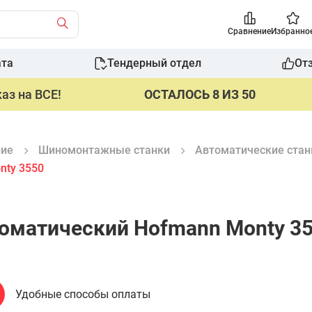
Сравнение
Избранно
ата
Тендерный отдел
От
аз на ВСЕ!
ОСТАЛОСЬ 8 ИЗ 50
ние
Шиномонтажные станки
Автоматические стан
nty 3550
оматический Hofmann Monty 3
Удобные способы оплаты