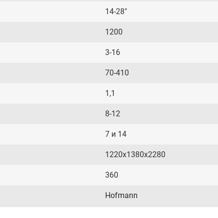
14-28"
1200
3-16
70-410
1,1
8-12
7 и 14
1220х1380х2280
360
Hofmann