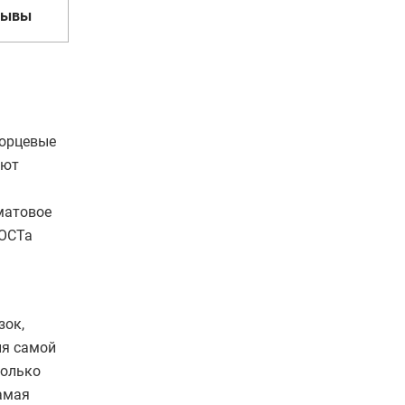
зывы
Торцевые
ают
матовое
ГОСТа
зок,
ня самой
колько
амая