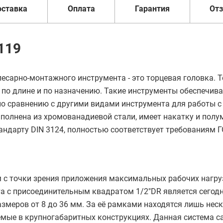
оставка
Оплата
Гарантия
От
119
есарно-монтажного инструмента - это торцевая головка. 
 по длине и по назначению. Такие инструменты обеспечив
по сравнению с другими видами инструмента для работы с
олнена из хромованадиевой стали, имеет накатку и полу
андарту DIN 3124, полностью соответствует требованиям 
с точки зрения приложения максимальных рабочих нагру
а с присоединительным квадратом 1/2"DR является сегод
змеров от 8 до 36 мм. За её рамками находятся лишь нес
мые в крупногабаритных конструкциях. Данная система с