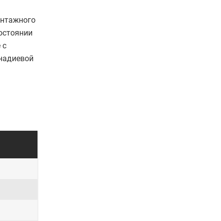
онтажного
состоянии
 с
анадиевой