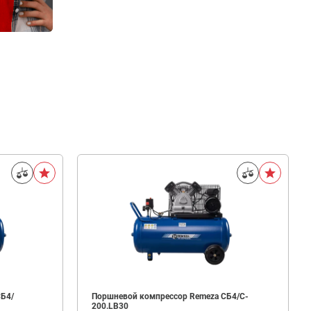
СБ4/
Поршневой компрессор Remeza СБ4/C-
200.LB30