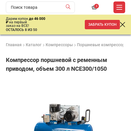
0
Дарим купон
до 46 000
₽
на первый
ЗАБРАТЬ КУПОН
заказ на ВСЕ!
ОСТАЛОСЬ 8 ИЗ 50
Главная
Каталог
Компрессоры
Поршневые компрессоры
Компрессор поршневой с ременным
приводом, объем 300 л NCE300/1050
Удобные
Гарантия
Доставка
способы
1 год
от 2 дней
ар
оплаты
продан
Подобрать аналог