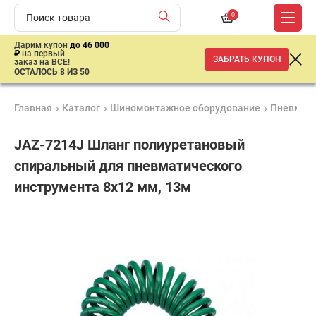
0
Дарим купон
до 46 000
₽
на первый
ЗАБРАТЬ КУПОН
заказ на ВСЕ!
ОСТАЛОСЬ 8 ИЗ 50
Главная
Каталог
Шиномонтажное оборудование
Пневмати
JAZ-7214J Шланг полиуретановый
спиральный для пневматического
инструмента 8х12 мм, 13м
Удобные
Гарантия
Доставка
способы
до 3 лет
от 2 дней
6
оплаты
058