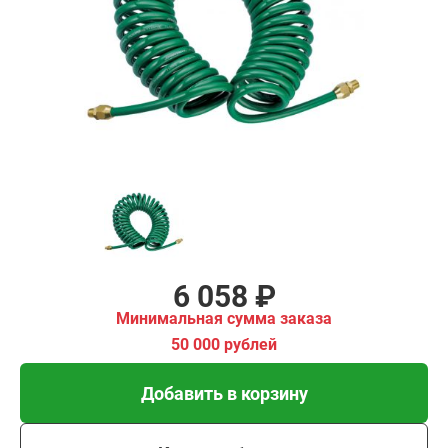
₽
имальная
ма заказа
00 рублей
Добавить в корзину
Купить в 1 клик
В кредит от 202 руб/
мес
6 058 ₽
Минимальная сумма заказа
50 000 рублей
Добавить в корзину