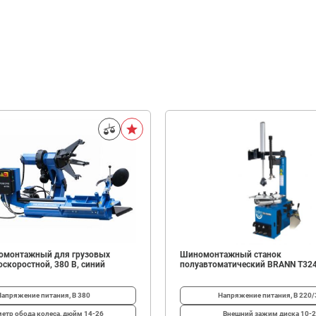
омонтажный для грузовых
Шиномонтажный станок
скоростной, 380 В, синий
полуавтоматический BRANN T32
Напряжение питания, В
380
Напряжение питания, В
220/
етр обода колеса, дюйм
14-26
Внешний зажим диска
10-2