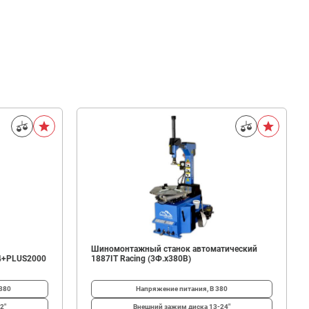
Шиномонтажный станок автоматический
4+PLUS2000
1887IT Racing (3Ф.х380В)
380
Напряжение питания, В
380
2"
Внешний зажим диска
13-24"