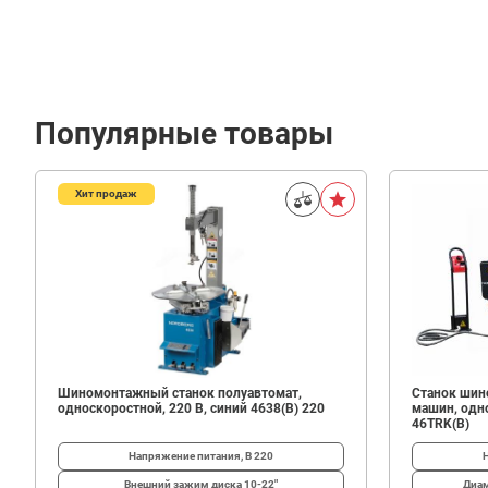
Популярные товары
Хит продаж
280
В корзину
₽
Шиномонтажный станок полуавтомат,
Станок шин
односкоростной, 220 В, синий 4638(B) 220
машин, одно
46TRK(B)
Напряжение питания, В
220
Внешний зажим диска
10-22"
Диам