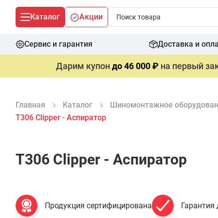
Каталог
Акции
Сервис и гарантия
Доставка и опл
Дарим купон
до 46 000 ₽
на первый зак
Главная
Каталог
Шиномонтажное оборудова
T306 Clipper - Аспиратор
T306 Clipper - Аспиратор
Продукция сертифицирована
Гарантия 