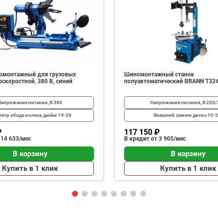
омонтажный для грузовых
Шиномонтажный станок
скоростной, 380 В, синий
полуавтоматический BRANN T32
Напряжение питания, В
380
Напряжение питания, В
220/
етр обода колеса, дюйм
14-26
Внешний зажим диска
10-2
₽
117 150 ₽
 14 633/мес
В кредит от 3 905/мес
В корзину
В корзину
Купить в 1 клик
Купить в 1 клик