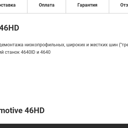
оставка
Оплата
Гарантия
От
 46HD
емонтажа низкопрофильных, широких и жестких шин ("тр
й станок 4640ID и 4640
motive 46HD