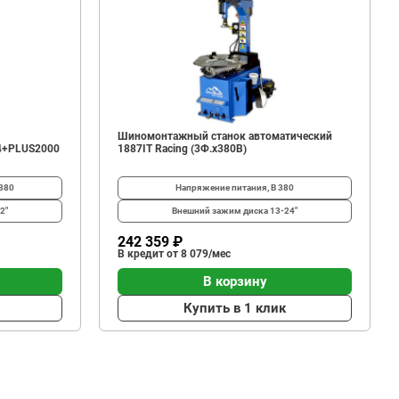
Шиномонтажный станок автоматический
4+PLUS2000
1887IT Racing (3Ф.х380В)
380
Напряжение питания, В
380
2"
Внешний зажим диска
13-24"
242 359 ₽
В кредит от 8 079/мес
В корзину
Купить в 1 клик