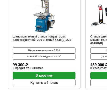
81
600
В корзину
₽
Шиномонтажный станок полуавтомат,
Станок шин
односкоростной, 220 В, синий 4638(B) 220
машин, одно
46TRK(B)
Напряжение питания, В
220
Внешний зажим диска
10-22"
Диам
99 300 ₽
439 000 
В кредит от 3 310/мес
В кредит от
В корзину
Купить в 1 клик