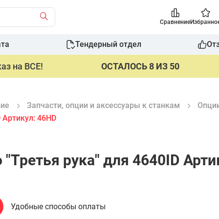
Сравнение
Избранно
ата
Тендерный отдел
От
аз на ВСЕ!
ОСТАЛОСЬ 8 ИЗ 50
ние
Запчасти, опции и аксeссуары к станкам
Опци
D Артикул: 46HD
"Третья рука" для 4640ID Арти
Удобные способы оплаты