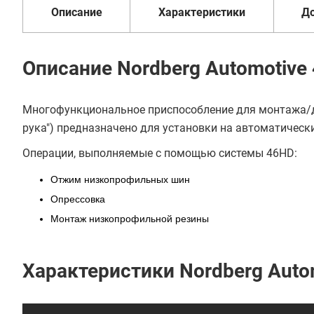
Описание
Характеристики
Д
Купить в 1 клик
В кредит от 2 720 руб/
Описание Nordberg Automotive
мес
Многофункциональное приспособление для монтажа/д
рука") предназначено для установки на автоматически
Операции, выполняемые с помощью системы 46HD:
Отжим низкопрофильных шин
Опрессовка
Монтаж низкопрофильной резины
Характеристики Nordberg Auto