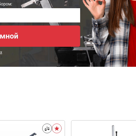
бором:
ых