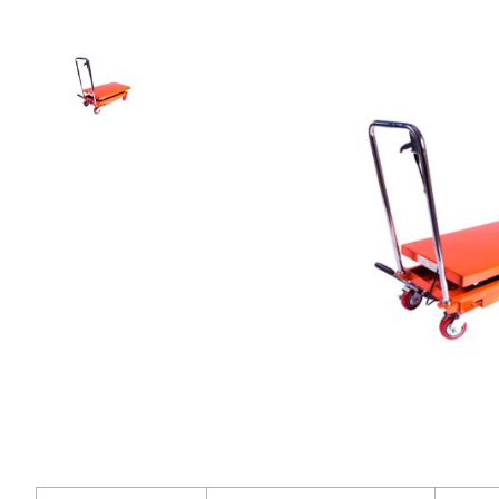
61
142
₽
Добавить в корзину
Купить в 1 клик
В кредит от 2 038 руб/
мес
Гарантия
Доставка
Удобная
1 год
от 2 дней
оплата