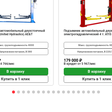
автомобильный двухстоечный
Подъемник автомобильный дву
United Hydraulics) AE&T
электрогидравлический 4 т. ATI
кс. грузоподъемность
4000
Макс. грузоподъемность
4
Напряжение питания, В
380
Напряжение питания, В
220/
₽
179 000 ₽
 4 766/мес
В кредит от 5 967/мес
В корзину
В корзину
Купить в 1 клик
Купить в 1 клик