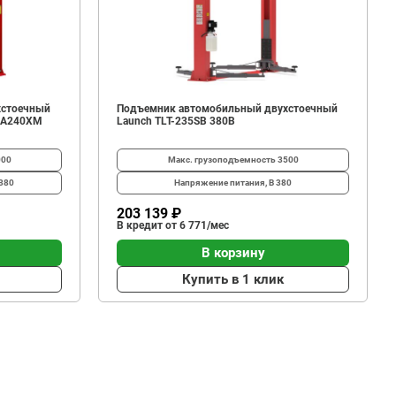
хстоечный
Подъемник автомобильный двухстоечный
S A240XM
Launch TLT-235SB 380B
000
Макс. грузоподъемность
3500
380
Напряжение питания, В
380
203 139 ₽
В кредит от 6 771/мес
В корзину
Купить в 1 клик