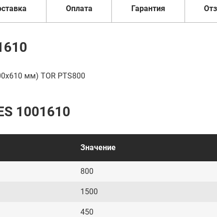
оставка
Оплата
Гарантия
От
1610
00х610 мм) TOR PTS800
ES 1001610
Значение
800
1500
450