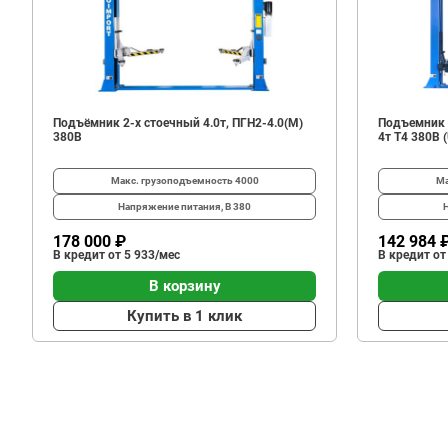
61
142
В корзину
₽
Подъёмник 2-х стоечный 4.0т, ПГН2-4.0(М)
Подъемник 
380В
4т T4 380B (
Макс. грузоподъемность
4000
Ма
Напряжение питания, В
380
178 000 ₽
142 984 
В кредит от 5 933/мес
В кредит от
В корзину
Купить в 1 клик