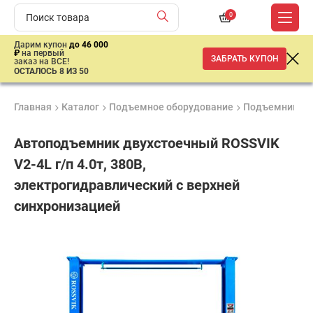
0
Дарим купон
до 46 000
₽
на первый
ЗАБРАТЬ КУПОН
заказ на ВСЕ!
ОСТАЛОСЬ 8 ИЗ 50
Главная
Каталог
Подъемное оборудование
Подъемники
Автоподъемник двухстоечный ROSSVIK
V2-4L г/п 4.0т, 380В,
электрогидравлический с верхней
синхронизацией
Продукция
Гарантия
Доставк
Лучшая
сертифицирована
1 год
от 2 дне
цена
–
ниже