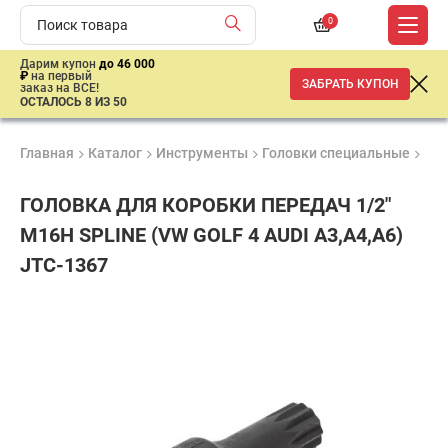
0
Дарим купон
до 46 000
₽
на первый
ЗАБРАТЬ КУПОН
заказ на ВСЕ!
ОСТАЛОСЬ 8 ИЗ 50
Главная
Каталог
Инструменты
Головки специальные
ГОЛ
ГОЛОВКА ДЛЯ КОРОБКИ ПЕРЕДАЧ 1/2"
М16Н SPLINE (VW GOLF 4 AUDI A3,A4,A6)
JTC-1367
Продукция
Гарантия
Доставк
сертифицирована
до 3 лет
от 2 дне
900
₽
имальная