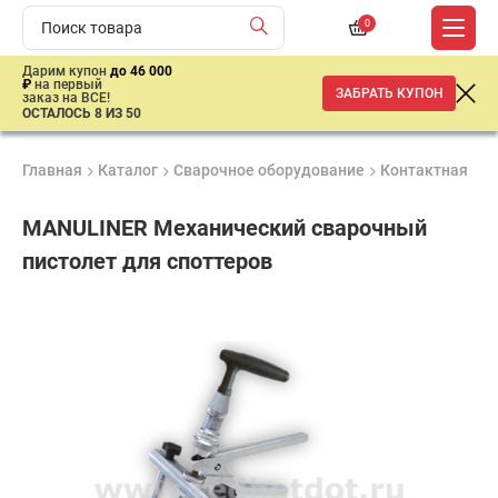
0
Дарим купон
до 46 000
₽
на первый
ЗАБРАТЬ КУПОН
заказ на ВСЕ!
ОСТАЛОСЬ 8 ИЗ 50
Главная
Каталог
Сварочное оборудование
Контактная св
MANULINER Механический сварочный
пистолет для споттеров
Продукция
Гарантия
Доставк
сертифицирована
1 год
от 2 дне
47
125
₽