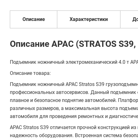
Добавить в корзину
1 год
от 2 дней
оплата
Описание
Характеристики
Д
Купить в 1 клик
В кредит от 22 613 руб/
Описание APAC (STRATOS S39,
мес
Подъемник ножничный электромеханический 4.0 т APA
Описание товара:
Подъемник ножничный APAC Stratos S39 грузоподъемн
профессиональных автосервисов. Данный подъемник 
плавное и безопасное поднятие автомобилей. Платфо
различных размеров, а максимальная высота подъема 
автомобиля для проведения ремонтных и диагностиче
APAC Stratos S39 отличается прочной конструкцией и
надежность оборудования. Встроенная система безоп