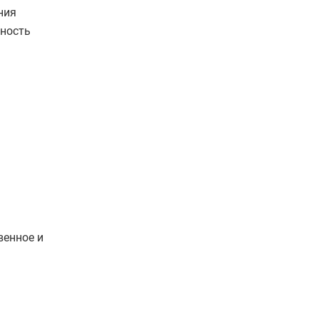
ния
ьность
венное и