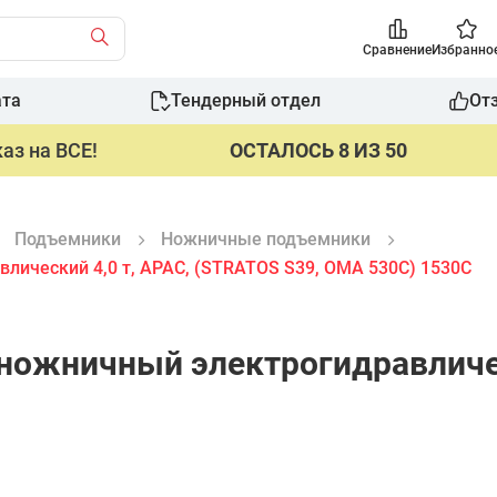
Сравнение
Избранно
ата
Тендерный отдел
От
аз на ВСЕ!
ОСТАЛОСЬ 8 ИЗ 50
Подъемники
Ножничные подъемники
ический 4,0 т, APAC, (STRATOS S39, OMA 530C) 1530С
ожничный электрогидравлическ