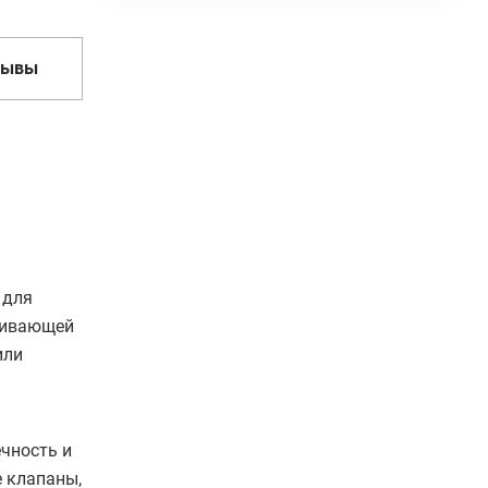
зывы
 для
чивающей
или
ечность и
 клапаны,