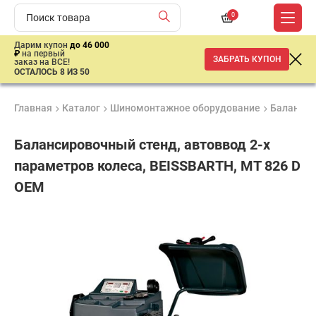
0
Дарим купон
до 46 000
₽
на первый
ЗАБРАТЬ КУПОН
заказ на ВСЕ!
ОСТАЛОСЬ 8 ИЗ 50
Главная
Каталог
Шиномонтажное оборудование
Балансир
Балансировочный стенд, автоввод 2-х
параметров колеса, BEISSBARTH, MT 826 D
OEM
Продукция
Гарантия
Доставк
сертифицирована
1 год
от 2 дне
ар
продан
имальная