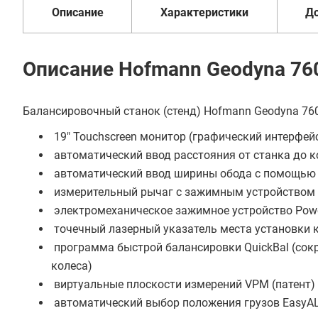
Добавить в корзину
Описание
Характеристики
Д
Купить в 1 клик
Описание Hofmann Geodyna 76
В кредит от 39 789 руб/
мес
Балансировочный станок (стенд) Hofmann Geodyna 76
19" Touchscreen монитор (графический интерфейс
автоматический ввод расстояния от станка до к
автоматический ввод ширины обода с помощью 
измерительный рычаг с зажимным устройством п
электромеханическое зажимное устройство Pow
точечный лазерный указатель места установки кл
программа быстрой балансировки QuickBal (сокр
колеса)
виртуальные плоскости измерений VPM (патент)
автоматический выбор положения грузов EasyA