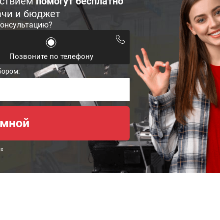
ьствием
помогут бесплатно
ачи и бюджет
консультацию?
Позвоните по телефону
бором:
ых