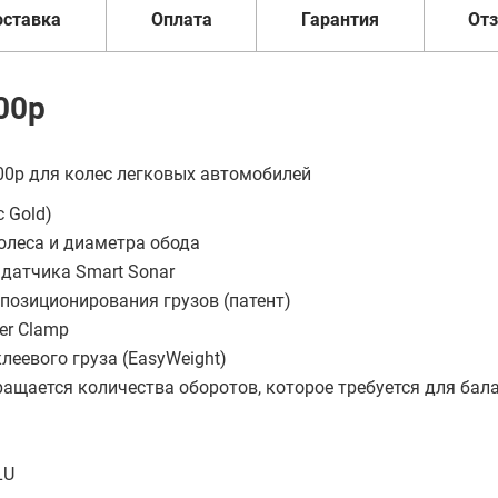
оставка
Оплата
Гарантия
От
00p
00p для колес легковых автомобилей
 Gold)
олеса и диаметра обода
датчика Smart Sonar
озиционирования грузов (патент)
er Clamp
еевого груза (EasyWeight)
ащается количества оборотов, которое трeбуется для бал
LU