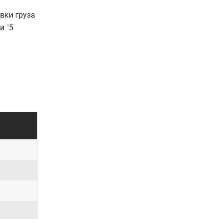
вки груза
и "5