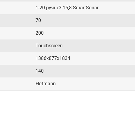
1-20 ручн/3-15,8 SmartSonar
70
200
Touchscreen
1386х877х1834
140
Hofmann