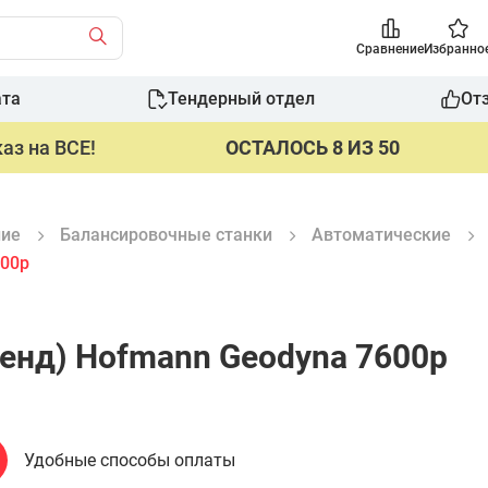
Сравнение
Избранно
ата
Тендерный отдел
От
аз на ВСЕ!
ОСТАЛОСЬ 8 ИЗ 50
ние
Балансировочные станки
Автоматические
600p
енд) Hofmann Geodyna 7600p
Удобные способы оплаты