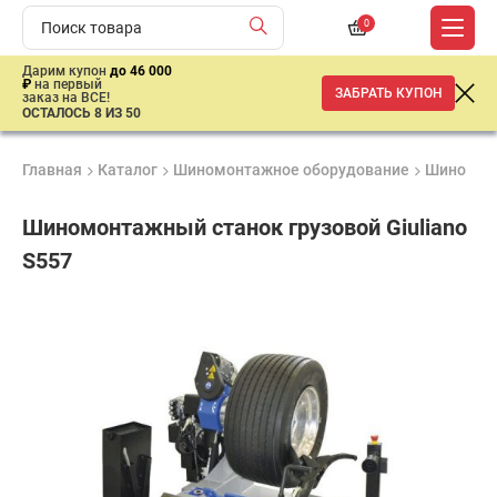
0
Дарим купон
до 46 000
₽
на первый
ЗАБРАТЬ КУПОН
заказ на ВСЕ!
ОСТАЛОСЬ 8 ИЗ 50
Главная
Каталог
Шиномонтажное оборудование
Шиномон
Шиномонтажный станок грузовой Giuliano
S557
Удобные
Гарантия
Доставка
способы
1 год
от 2 дней
ар
оплаты
продан
имальная
ма заказа