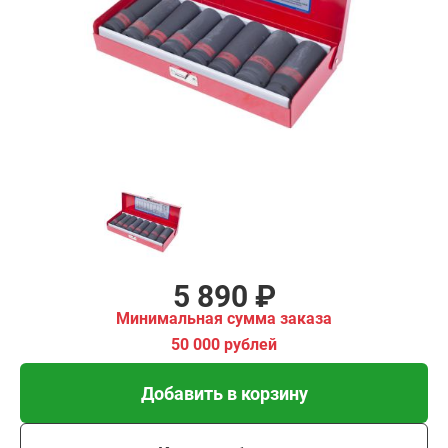
₽
имальная
ма заказа
00 рублей
Добавить в корзину
Купить в 1 клик
В кредит от 196 руб/
мес
5 890 ₽
Минимальная сумма заказа
50 000 рублей
Добавить в корзину