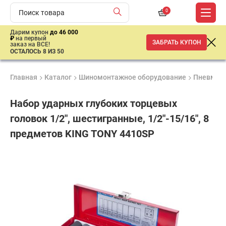
0
Дарим купон
до 46 000
₽
на первый
ЗАБРАТЬ КУПОН
заказ на ВСЕ!
ОСТАЛОСЬ 8 ИЗ 50
Главная
Каталог
Шиномонтажное оборудование
Пневмати
Набор ударных глубоких торцевых
головок 1/2", шестигранные, 1/2"-15/16", 8
предметов KING TONY 4410SP
Удобные
Гарантия
Доставка
способы
1 год
от 2 дней
5
оплаты
890