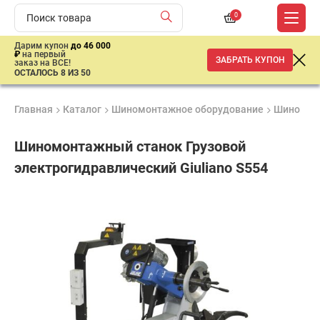
0
Дарим купон
до 46 000
₽
на первый
ЗАБРАТЬ КУПОН
заказ на ВСЕ!
ОСТАЛОСЬ 8 ИЗ 50
Главная
Каталог
Шиномонтажное оборудование
Шиномон
Шиномонтажный станок Грузовой
электрогидравлический Giuliano S554
Удобные
Гарантия
Доставка
способы
1 год
от 2 дней
ар
оплаты
продан
имальная
ма заказа