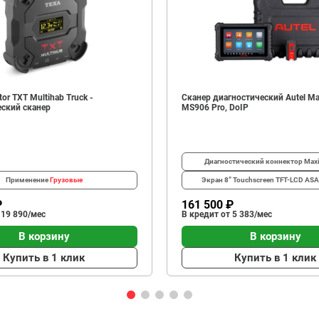
or TXT Multihab Truck -
Сканер диагностический Autel Ma
еский сканер
MS906 Pro, DoIP
Диагностический коннектор
Max
Применение
Грузовые
Экран
8” Touchscreen TFT-LCD AS
₽
161 500 ₽
 19 890/мес
В кредит от 5 383/мес
В корзину
В корзину
Купить в 1 клик
Купить в 1 клик