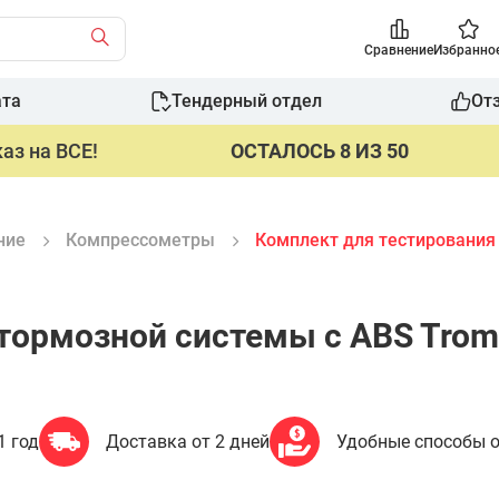
Сравнение
Избранно
ата
Тендерный отдел
От
аз на ВСЕ!
ОСТАЛОСЬ 8 ИЗ 50
ние
Компрессометры
Комплект для тестирования
тормозной системы с ABS Trom
1 год
Доставка от 2 дней
Удобные способы 