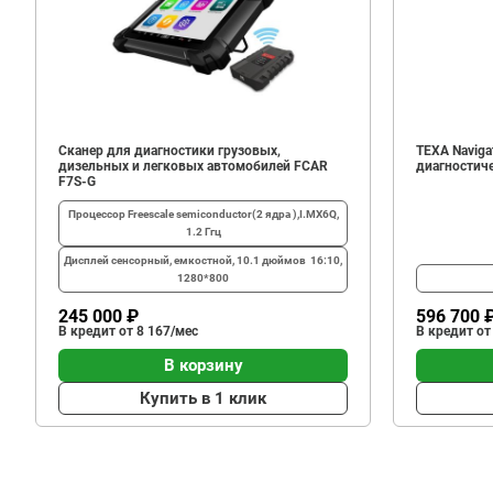
Сканер для диагностики грузовых,
TEXA Navigat
дизельных и легковых автомобилей FCAR
диагностич
F7S-G
Процессор
Freescale semiconductor(2 ядра ),I.MX6Q,
1.2 Ггц
Дисплей
сенсорный, емкостной, 10.1 дюймов 16:10,
1280*800
245 000 ₽
596 700 
В кредит от 8 167/мес
В кредит от
В корзину
Купить в 1 клик