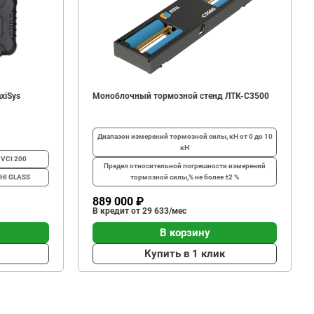
xiSys
Моноблочный тормозной стенд ЛТК-С3500
Диапазон измерений тормозной силы, кН
от 0 до 10
кН
iVCI 200
Предел относительной погрешности измерений
AHI GLASS
тормозной силы,%
не более ±2 %
889 000 ₽
В кредит от 29 633/мес
В корзину
Купить в 1 клик