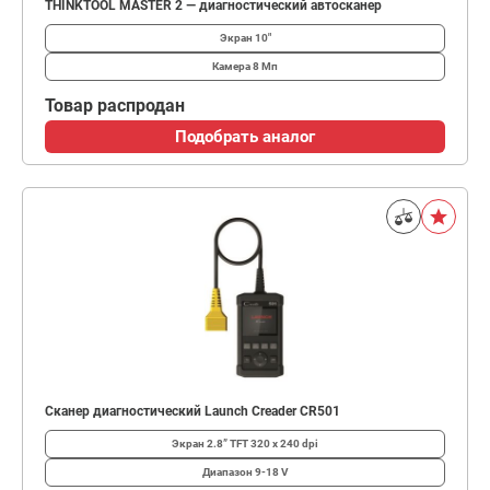
THINKTOOL MASTER 2 — диагностический автосканер
Экран
10″
Камера
8 Мп
Товар распродан
Подобрать аналог
Сканер диагностический Launch Creader CR501
Экран
2.8” TFT 320 x 240 dpi
Диапазон
9-18 V