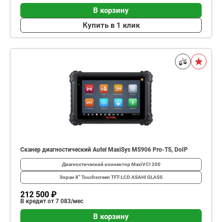
В корзину
Купить в 1 клик
Сканер диагностический Autel MaxiSys MS906 Pro-TS, DoIP
Диагностический коннектор
MaxiVCI 200
Экран
8” Touchscreen TFT-LCD ASAHI GLASS
212 500 ₽
В кредит от 7 083/мес
В корзину