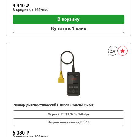
4 940 ₽
В кредит от 165/мес
В корзину
Купить в 1 клик
Сканер диагностический Launch Creader CR601
Экран
2.8” TFT 320 x 240 dpi
Напряжение питания, В
9-18
6 080 ₽