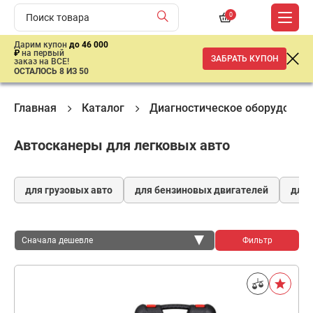
0
Дарим купон
до 46 000
₽
на первый
ЗАБРАТЬ КУПОН
заказ на ВСЕ!
ОСТАЛОСЬ 8 ИЗ 50
Главная
Каталог
Диагностическое оборудован
Автосканеры для легковых авто
для грузовых авто
для бензиновых двигателей
для 
Сначала дешевле
Фильтр
Сначала дешевле
Сначала дороже