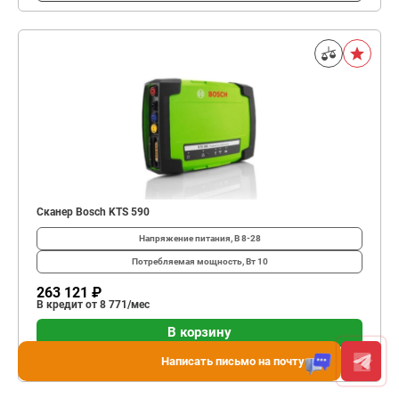
Сканер Bosch KTS 590
Напряжение питания, В
8-28
Потребляемая мощность, Вт
10
263 121 ₽
В кредит от 8 771/мес
В корзину
Купить в 1 клик
Написать письмо на почту