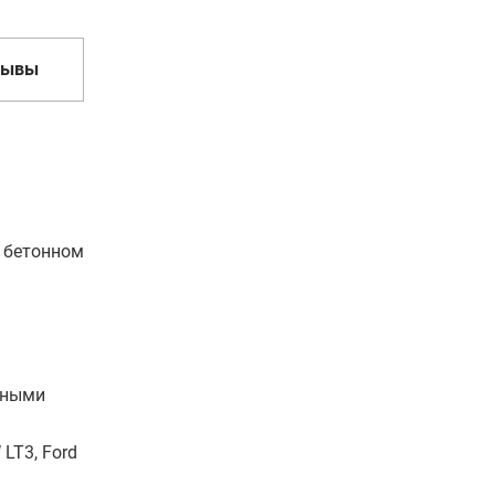
зывы
м бетонном
жными
 LT3, Ford