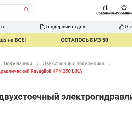
Сравнение
Избранно
ата
Тендерный отдел
От
аз на ВСЕ!
ОСТАЛОСЬ 8 ИЗ 50
Подъемники
Двухстоечные подъемники
влический Ravaglioli KPN 250 LIKA
вухстоечный электрогидравлич