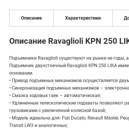
1 год
от 2 дней
оплата
Описание
Характеристики
Д
Описание Ravaglioli KPN 250 LI
Подъемники Ravaglioli существуют на рынке не годы, а
Подъемник двухстоечный Ravaglioli KPN 250 LIKA име
основании.
• Привод подъемных механизмов осуществляется двум
• Синхронизация подъемных механизмов – электронна
• Смазка ходовых гаек – автоматическая;
• Удлиненные телескопические подхваты позволяют р
грузовиками с увеличенной колесной базой;
• Модель идеальна для: Fiat Ducato, Renault Master, Peug
Transit LW3 и аналогичных;