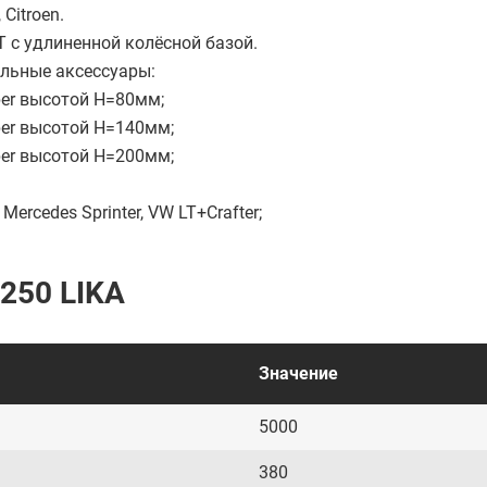
Citroen.
 с удлиненной колёсной базой.
льные аксессуары:
mper высотой H=80мм;
mper высотой H=140мм;
mper высотой H=200мм;
ercedes Sprinter, VW LT+Crafter;
 250 LIKA
Значение
5000
380