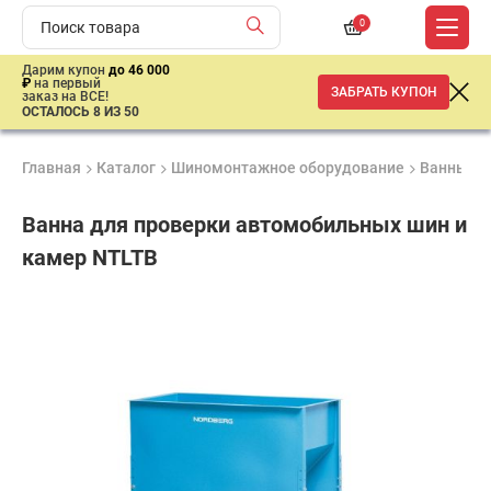
0
Дарим купон
до 46 000
₽
на первый
ЗАБРАТЬ КУПОН
заказ на ВСЕ!
ОСТАЛОСЬ 8 ИЗ 50
Главная
Каталог
Шиномонтажное оборудование
Ванны ш
Ванна для проверки автомобильных шин и
камер NTLTB
Удобные
Гарантия
Доставка
способы
1 год
от 2 дней
13
оплаты
950
₽