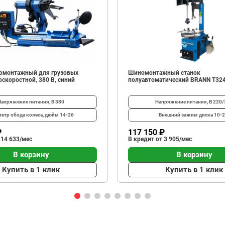
омонтажный для грузовых
Шиномонтажный станок
скоростной, 380 В, синий
полуавтоматический BRANN T32
Напряжение питания, В
380
Напряжение питания, В
220/
етр обода колеса, дюйм
14-26
Внешний зажим диска
10-2
₽
117 150 ₽
 14 633/мес
В кредит от 3 905/мес
В корзину
В корзину
Купить в 1 клик
Купить в 1 клик