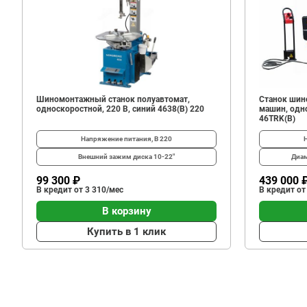
1
150
В корзину
₽
Шиномонтажный станок полуавтомат,
Станок шин
односкоростной, 220 В, синий 4638(B) 220
машин, одно
46TRK(B)
Напряжение питания, В
220
Внешний зажим диска
10-22"
Диам
99 300 ₽
439 000 
В кредит от 3 310/мес
В кредит от
В корзину
Купить в 1 клик