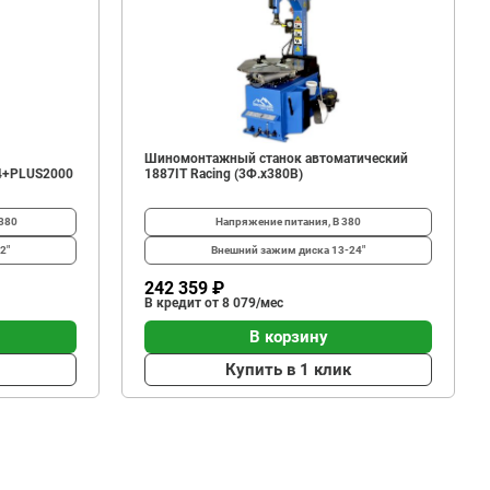
Шиномонтажный станок автоматический
4+PLUS2000
1887IT Racing (3Ф.х380В)
380
Напряжение питания, В
380
2"
Внешний зажим диска
13-24"
242 359 ₽
В кредит от 8 079/мес
В корзину
Купить в 1 клик