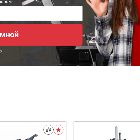
бором:
ых