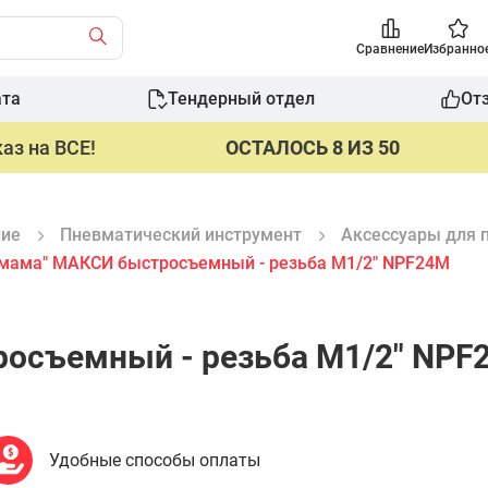
Сравнение
Избранно
ата
Тендерный отдел
От
аз на ВСЕ!
ОСТАЛОСЬ 8 ИЗ 50
ние
Пневматический инструмент
Аксессуары для 
"мама" МАКСИ быстросъемный - резьба M1/2" NPF24M
осъемный - резьба M1/2" NPF
Удобные способы оплаты