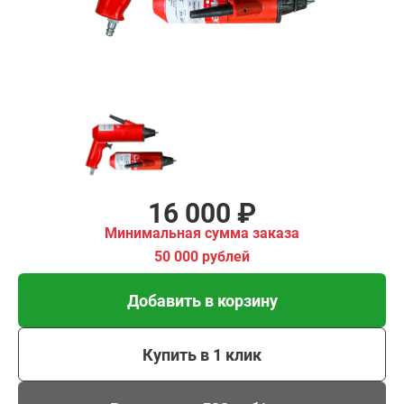
00 рублей
Добавить в корзину
Купить в 1 клик
В кредит от 533 руб/
мес
16 000 ₽
Минимальная сумма заказа
50 000 рублей
Добавить в корзину
Купить в 1 клик