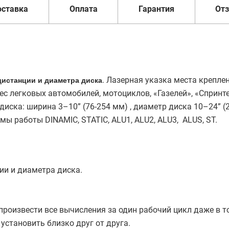
оставка
Оплата
Гарантия
От
. Лазерная указка места креплен
истанции и диаметра диска
с легковых автомобилей, мотоциклов, «Газелей», «Спринт
диска: ширина 3–10” (76-254 мм) , диаметр диска 10–24” (
жимы работы DINAMIC, STATIC, ALU1, ALU2, ALU3, ALUS, ST.
ии и диаметра диска.
роизвести все вычисления за один рабочий цикл даже в т
установить близко друг от друга.