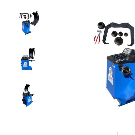
69
900
₽
Добавить в корзину
Купить в 1 клик
В кредит от 2 330 руб/
мес
Гарантия
Доставка
Удобная
1 год
от 2 дней
оплата