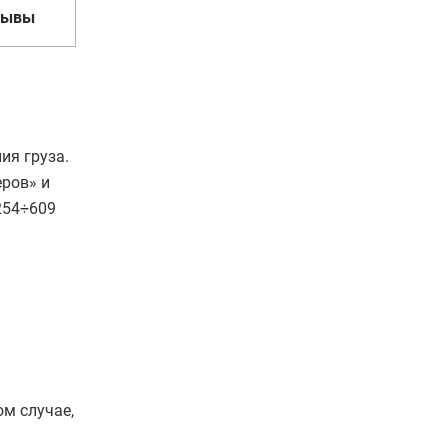
зывы
ия груза.
еров» и
254÷609
ом случае,