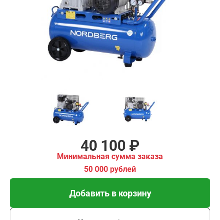
₽
имальная
ма заказа
00 рублей
Добавить в корзину
Купить в 1 клик
В кредит от 1 337 руб/
мес
40 100 ₽
Минимальная сумма заказа
50 000 рублей
Добавить в корзину