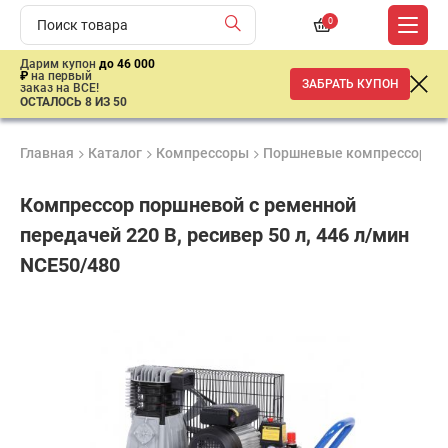
0
Дарим купон
до 46 000
₽
на первый
ЗАБРАТЬ КУПОН
заказ на ВСЕ!
ОСТАЛОСЬ 8 ИЗ 50
Главная
Каталог
Компрессоры
Поршневые компрессоры
Компрессор поршневой с ременной
передачей 220 В, ресивер 50 л, 446 л/мин
NCE50/480
Удобные
Гарантия
Доставка
способы
1 год
от 2 дней
40
оплаты
100