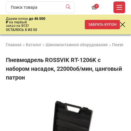
0
Дарим купон
до 46 000
₽
на первый
ЗАБРАТЬ КУПОН
заказ на ВСЕ!
ОСТАЛОСЬ 8 ИЗ 50
Главная
Каталог
Шиномонтажное оборудование
Пневмати
Пневмодрель ROSSVIK RT-1206K с
набором насадок, 22000об/мин, цанговый
патрон
Продукция
Гарантия
Доставк
сертифицирована
до 3 лет
от 2 дне
1
730