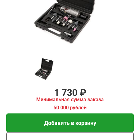
₽
имальная
ма заказа
00 рублей
Добавить в корзину
Купить в 1 клик
В кредит от 58 руб/мес
1 730 ₽
Минимальная сумма заказа
50 000 рублей
Добавить в корзину