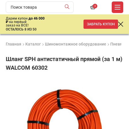
0
Дарим купон
до 46 000
₽
на первый
ЗАБРАТЬ КУПОН
заказ на ВСЕ!
ОСТАЛОСЬ 8 ИЗ 50
Главная
Каталог
Шиномонтажное оборудование
Пневмати
Шланг SPH антистатичный прямой (за 1 м)
WALCOM 60302
Удобные
Гарантия
Доставка
способы
до 3 лет
от 2 дней
ар
оплаты
продан
имальная
ма заказа