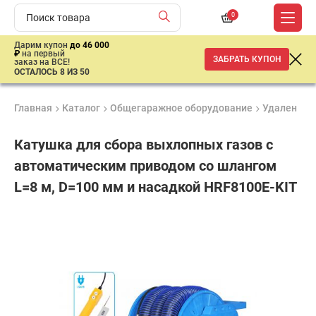
0
Дарим купон
до 46 000
₽
на первый
ЗАБРАТЬ КУПОН
заказ на ВСЕ!
ОСТАЛОСЬ 8 ИЗ 50
Главная
Каталог
Общегаражное оборудование
Удаление 
Катушка для сбора выхлопных газов с
автоматическим приводом со шлангом
L=8 м, D=100 мм и насадкой HRF8100E-KIT
Удобные
Гарантия
Доставка
способы
Лучшая
1 год
от 2 дней
оплаты
цена
–
ниже
средней
рыночной