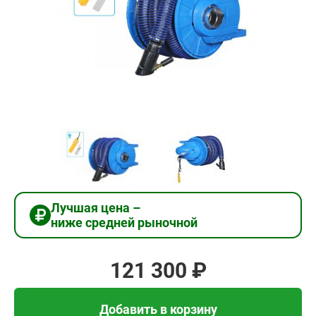
121
300
₽
Добавить в корзину
Купить в 1 клик
Лучшая цена –
ниже средней рыночной
В кредит от 4 043 руб/
мес
121 300 ₽
Добавить в корзину