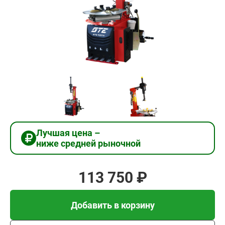
113
750
₽
Добавить в корзину
Купить в 1 клик
Лучшая цена –
ниже средней рыночной
В кредит от 3 792 руб/
мес
113 750 ₽
Добавить в корзину