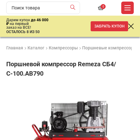
0
Дарим купон
до 46 000
₽
на первый
ЗАБРАТЬ КУПОН
заказ на ВСЕ!
ОСТАЛОСЬ 8 ИЗ 50
Главная
Каталог
Компрессоры
Поршневые компрессоры
Поршневой компрессор Remeza СБ4/
С-100.АВ790
Удобные
Гарантия
Доставка
способы
Лучшая
2 года
от 2 дней
оплаты
цена
–
ниже
средней
рыночной