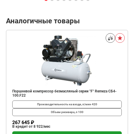
Аналогичные товары
Поршневой компрессор безмасляный серии "F" Remeza СБ4-
100.F22
Производительность на входе, л/мин
420
Объем ресивера, л
100
267 645 ₽
В кредит от 8 922/мес