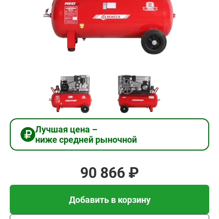
90
866
₽
Добавить в корзину
Купить в 1 клик
Лучшая цена –
ниже средней рыночной
В кредит от 3 029 руб/
мес
90 866 ₽
Добавить в корзину