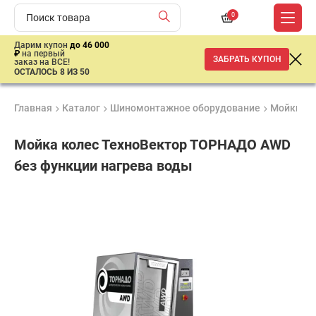
0
Дарим купон
до 46 000
₽
на первый
ЗАБРАТЬ КУПОН
заказ на ВСЕ!
ОСТАЛОСЬ 8 ИЗ 50
Главная
Каталог
Шиномонтажное оборудование
Мойки ко
Мойка колес ТехноВектор ТОРНАДО AWD
без функции нагрева воды
Продукция
Гарантия
Доставк
Лучшая
сертифицирована
1 год
от 2 дне
цена
–
ниже
средней
рыночной