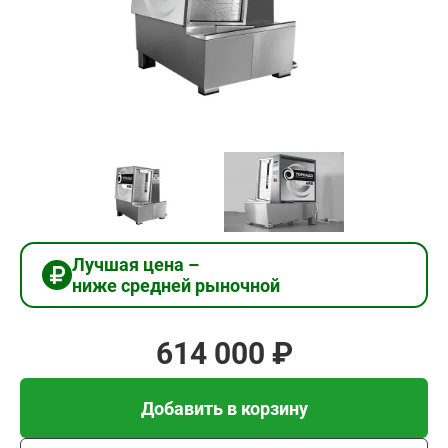
614
000
₽
Добавить в корзину
Купить в 1 клик
Лучшая цена –
ниже средней рыночной
В кредит от 20 467 руб/
мес
614 000 ₽
Добавить в корзину