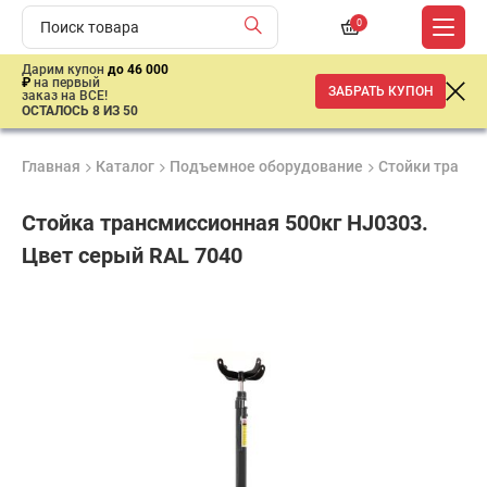
0
Дарим купон
до 46 000
₽
на первый
ЗАБРАТЬ КУПОН
заказ на ВСЕ!
ОСТАЛОСЬ 8 ИЗ 50
Главная
Каталог
Подъемное оборудование
Стойки транс
Стойка трансмиссионная 500кг HJ0303.
Цвет серый RAL 7040
Продукция
Гарантия
Доставк
сертифицирована
1 год
от 2 дне
14
000
₽