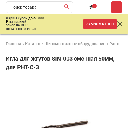
0
Дарим купон
до 46 000
₽
на первый
ЗАБРАТЬ КУПОН
заказ на ВСЕ!
ОСТАЛОСЬ 8 ИЗ 50
Главная
Каталог
Шиномонтажное оборудование
Расходны
Игла для жгутов SIN-003 сменная 50мм,
для PHT-C-3
Продукция
Гарантия
Доставк
сертифицирована
до 3 лет
от 2 дне
49
₽
имальная
ма заказа