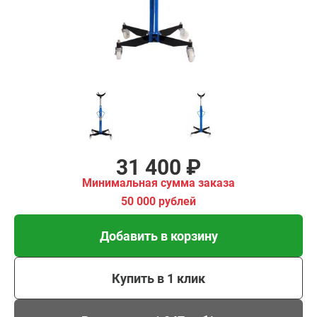
00 рублей
Добавить в корзину
Купить в 1 клик
В кредит от 1 047 руб/
мес
31 400 ₽
Минимальная сумма заказа
50 000 рублей
Добавить в корзину
Купить в 1 клик