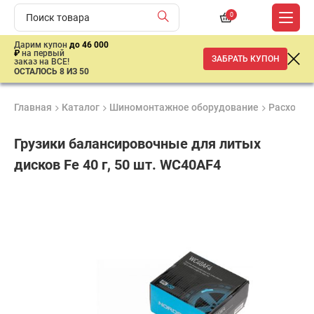
0
Дарим купон
до 46 000
₽
на первый
ЗАБРАТЬ КУПОН
заказ на ВСЕ!
ОСТАЛОСЬ 8 ИЗ 50
Главная
Каталог
Шиномонтажное оборудование
Расходны
Грузики балансировочные для литых
дисков Fe 40 г, 50 шт. WC40AF4
Удобные
Гарантия
Доставка
способы
до 3 лет
от 2 дней
675
оплаты
₽
имальная
ма заказа