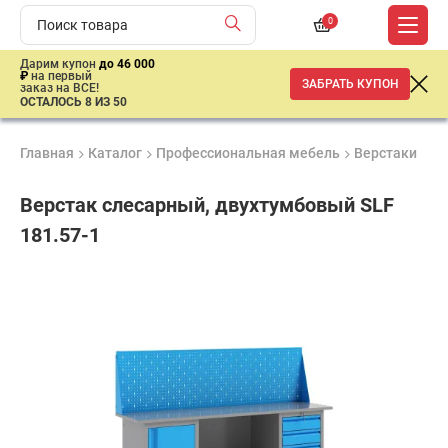
0
Дарим купон
до 46 000
₽
на первый
ЗАБРАТЬ КУПОН
заказ на ВСЕ!
ОСТАЛОСЬ 8 ИЗ 50
Главная
Каталог
Профессиональная мебель
Верстаки
Дв
Верстак слесарный, двухтумбовый SLF
181.57-1
Продукция
Гарантия
Доставк
сертифицирована
1 год
от 2 дне
ар
продан
Подобрать аналог