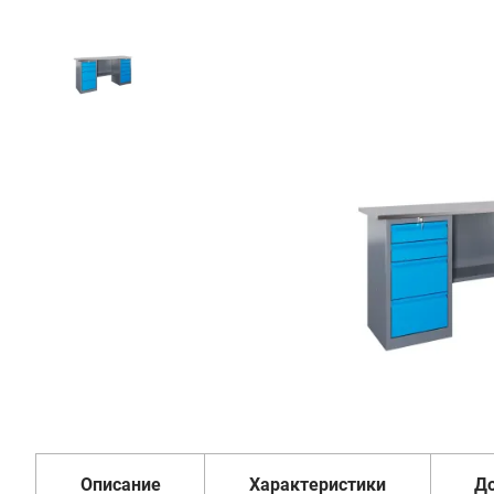
68
394
₽
Добавить в корзину
Купить в 1 клик
В кредит от 2 280 руб/
мес
Гарантия
Доставка
Удобная
1 год
от 2 дней
оплата
Описание
Характеристики
Д