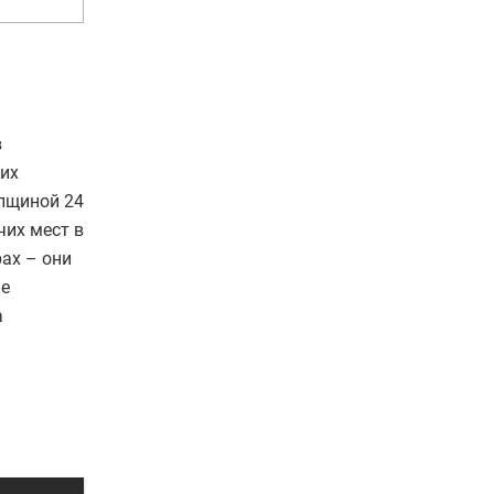
в
тих
лщиной 24
чих мест в
рах – они
ие
а