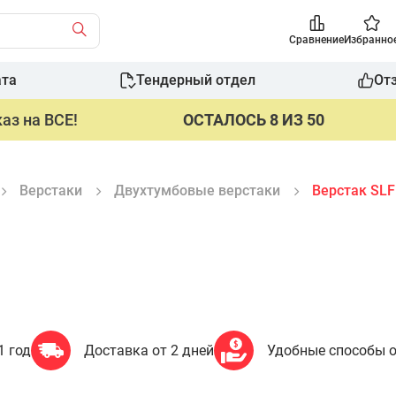
Сравнение
Избранно
ата
Тендерный отдел
От
аз на ВСЕ!
ОСТАЛОСЬ 8 ИЗ 50
Верстаки
Двухтумбовые верстаки
Верстак SLF
1 год
Доставка от 2 дней
Удобные способы 