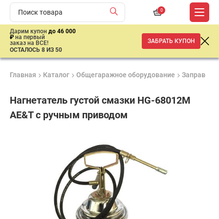
0
Дарим купон
до 46 000
₽
на первый
ЗАБРАТЬ КУПОН
заказ на ВСЕ!
ОСТАЛОСЬ 8 ИЗ 50
Главная
Каталог
Общегаражное оборудование
Заправочн
Нагнетатель густой смазки HG-68012M
AE&T с ручным приводом
Удобные
Гарантия
Доставка
способы
1 год
от 2 дней
9
оплаты
990
₽