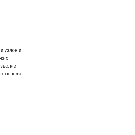
и узлов и
ожно
озволяет
ественная