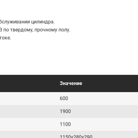
обслуживании цилиндра.
 по твердому, прочному полу.
токе.
Значение
600
1900
1100
1150х280х290