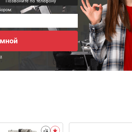
Позвоните по телефону
бором:
ых