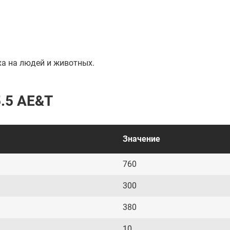
ха на людей и животных.
.5 AE&T
Значение
760
300
380
10