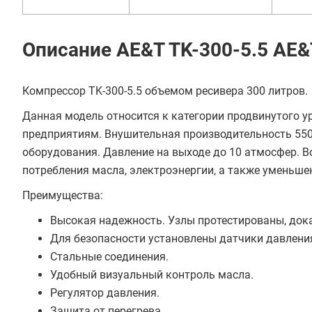
В кредит от 3 610 руб/
Описание AE&T TK-300-5.5 AE&
мес
Компрессор TK-300-5.5 объемом ресивера 300 литров.
Данная модель относится к категории продвинутого 
предприятиям. Внушительная производительность 550
оборудования. Давление на выходе до 10 атмосфер.
потребления масла, электроэнергии, а также уменьше
Преимущества:
Высокая надежность. Узлы протестированы, дока
Для безопасности установлены датчики давлени
Стальные соединения.
Удобный визуальный контроль масла.
Регулятор давления.
Защита от перегрева.