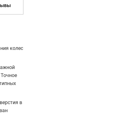
зывы
ния колес
тажной
 Точное
отипных
верстия в
ован