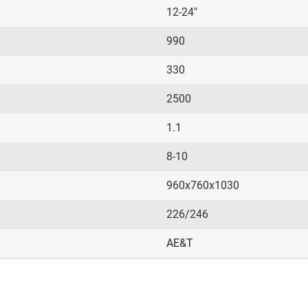
12-24"
990
330
2500
1.1
8-10
960х760х1030
226/246
AE&T