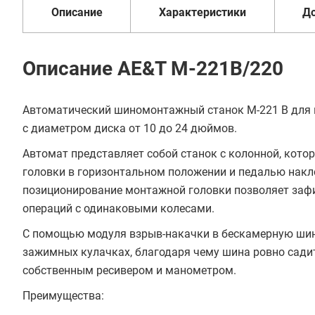
Описание
Характеристики
Д
Купить в 1 клик
В кредит от 5 200 руб/
Описание AE&T M-221B/220
мес
Автоматический шиномонтажный станок М-221 В для 
с диаметром диска от 10 до 24 дюймов.
Автомат представляет собой станок с колонной, ко
головки в горизонтальном положении и педалью накл
позиционирование монтажной головки позволяет зафи
операций с одинаковыми колесами.
С помощью модуля взрыв-накачки в бескамерную шину
зажимных кулачках, благодаря чему шина ровно садит
собственным ресивером и манометром.
Преимущества: