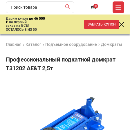
0
Дарим купон
до 46 000
₽
на первый
ЗАБРАТЬ КУПОН
заказ на ВСЕ!
ОСТАЛОСЬ 8 ИЗ 50
Главная
Каталог
Подъемное оборудование
Домкраты
Д
Профессиональный подкатной домкрат
T31202 AE&T 2,5т
Удобные
Гарантия
Доставка
способы
1 год
от 2 дней
8
оплаты
499
₽