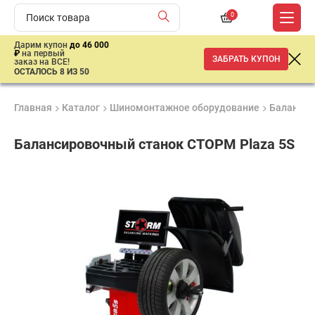
0
Дарим купон
до 46 000
₽
на первый
ЗАБРАТЬ КУПОН
заказ на ВСЕ!
ОСТАЛОСЬ 8 ИЗ 50
Главная
Каталог
Шиномонтажное оборудование
Балансир
Балансировочный станок СТОРМ Plaza 5S
Удобные
Гарантия
Доставка
способы
2 года
от 2 дней
ар
оплаты
продан
имальная
ма заказа
00 рублей