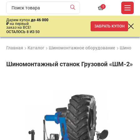
0
Дарим купон
до 46 000
₽
на первый
ЗАБРАТЬ КУПОН
заказ на ВСЕ!
ОСТАЛОСЬ 8 ИЗ 50
Главная
Каталог
Шиномонтажное оборудование
Шиномон
Шиномонтажный станок Грузовой «ШМ-2»
Удобные
Гарантия
Доставка
способы
Лучшая
1 год
от 2 дней
оплаты
цена
–
ниже
средней
рыночной