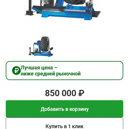
850
000
₽
Добавить в корзину
Купить в 1 клик
Лучшая цена –
ниже средней рыночной
В кредит от 28 333 руб/
мес
850 000 ₽
Добавить в корзину
Купить в 1 клик