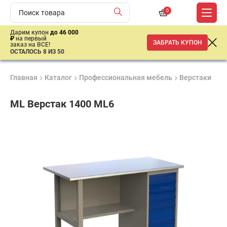
0
Дарим купон
до 46 000
₽
на первый
ЗАБРАТЬ КУПОН
заказ на ВСЕ!
ОСТАЛОСЬ 8 ИЗ 50
Главная
Каталог
Профессиональная мебель
Верстаки
Од
ML Верстак 1400 ML6
Продукция
Гарантия
Доставк
сертифицирована
1 год
от 2 дне
31
403
₽
имальная
ма заказа