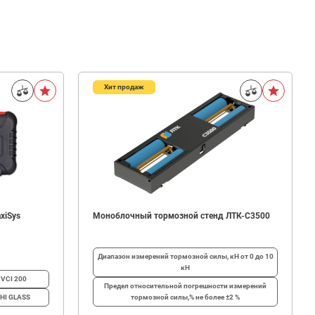
Хит продаж
xiSys
Моноблочный тормозной стенд ЛТК-С3500
Диапазон измерений тормозной силы, кН
от 0 до 10
кН
iVCI 200
Предел относительной погрешности измерений
AHI GLASS
тормозной силы,%
не более ±2 %