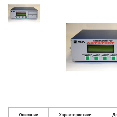
51
500
₽
Добавить в корзину
Купить в 1 клик
В кредит от 1 717 руб/
мес
Гарантия
Доставка
Удобная
1 год
от 2 дней
оплата
Описание
Характеристики
Д