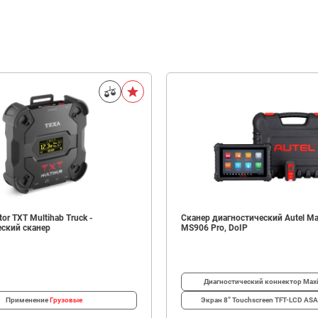
or TXT Multihab Truck -
Сканер диагностический Autel Ma
еский сканер
MS906 Pro, DoIP
Диагностический коннектор
Max
Применение
Грузовые
Экран
8” Touchscreen TFT-LCD AS