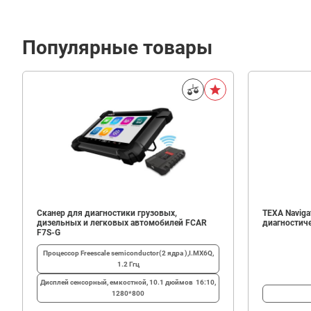
Популярные товары
51
500
В корзину
₽
Сканер для диагностики грузовых,
TEXA Navigat
дизельных и легковых автомобилей FCAR
диагностич
F7S-G
Процессор
Freescale semiconductor(2 ядра ),I.MX6Q,
1.2 Ггц
Дисплей
сенсорный, емкостной, 10.1 дюймов 16:10,
1280*800