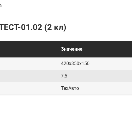
а
ЕСТ-01.02 (2 кл)
Значение
420х350х150
7,5
ТехАвто