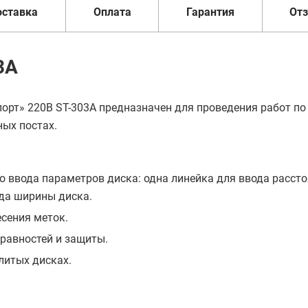
оставка
Оплата
Гарантия
От
3A
рт» 220В ST-303А предназначен для проведения работ по
ых постах.
 ввода параметров диска: одна линейка для ввода рассто
ода ширины диска.
сения меток.
равностей и защиты.
литых дисках.