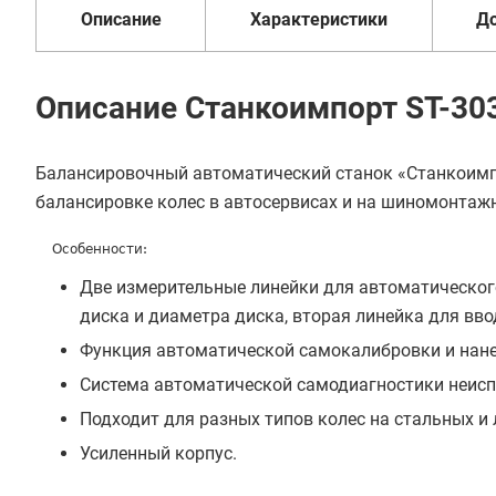
Описание
Характеристики
Д
Купить в 1 клик
В кредит от 5 141 руб/
Описание Станкоимпорт ST-30
мес
Балансировочный автоматический станок «Станкоимпо
балансировке колес в автосервисах и на шиномонтажн
Особенности:
Две измерительные линейки для автоматического
диска и диаметра диска, вторая линейка для вв
Функция автоматической самокалибровки и нане
Система автоматической самодиагностики неисп
Подходит для разных типов колес на стальных и 
Усиленный корпус.