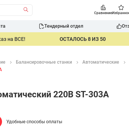
Сравнение
Избранно
ата
Тендерный отдел
От
аз на ВСЕ!
ОСТАЛОСЬ 8 ИЗ 50
ние
Балансировочные станки
Автоматические
A
оматический 220В ST-303A
Удобные способы оплаты