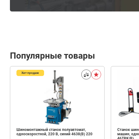
Популярные товары
Хит продаж
154
240
В корзину
₽
Шиномонтажный станок полуавтомат,
Станок шин
односкоростной, 220 В, синий 4638(B) 220
машин, одно
46TRK(B)