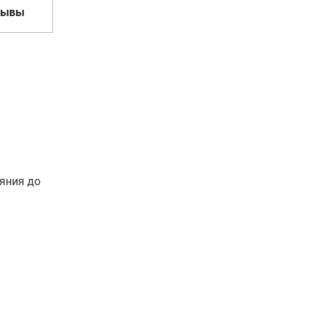
зывы
яния до