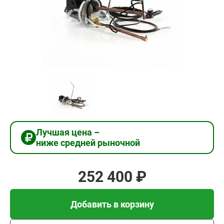
252
400
₽
Добавить в корзину
Купить в 1 клик
Лучшая цена –
ниже средней рыночной
В кредит от 8 413 руб/
мес
252 400 ₽
Добавить в корзину