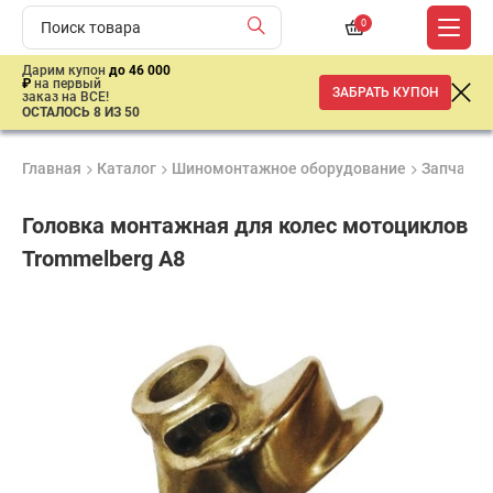
0
Дарим купон
до 46 000
₽
на первый
ЗАБРАТЬ КУПОН
заказ на ВСЕ!
ОСТАЛОСЬ 8 ИЗ 50
Главная
Каталог
Шиномонтажное оборудование
Запчасти,
Головка монтажная для колес мотоциклов
Trommelberg A8
Продукция
Гарантия
Доставк
сертифицирована
1 год
от 2 дне
5
050
₽