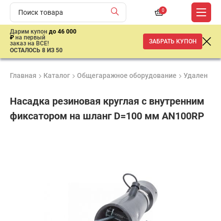
0
Дарим купон
до 46 000
₽
на первый
ЗАБРАТЬ КУПОН
заказ на ВСЕ!
ОСТАЛОСЬ 8 ИЗ 50
Главная
Каталог
Общегаражное оборудование
Удаление 
Насадка резиновая круглая с внутренним
фиксатором на шланг D=100 мм AN100RP
Удобные
Гарантия
Доставка
способы
до 3 лет
от 2 дней
8
оплаты
640
₽